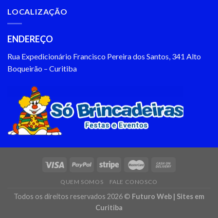
LOCALIZAÇÃO
ENDEREÇO
Rua Expedicionário Francisco Pereira dos Santos, 341 Alto
Boqueirão – Curitiba
QUEM SOMOS
FALE CONOSCO
Todos os direitos reservados 2026 ©
Futuro Web
|
Sites em
Curitiba