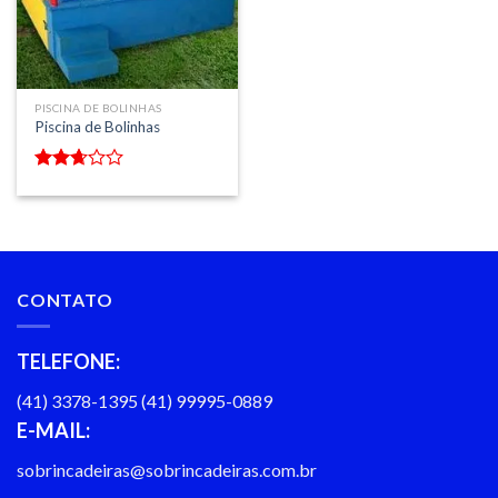
PISCINA DE BOLINHAS
Piscina de Bolinhas
Avaliação
2.50
de 5
CONTATO
TELEFONE:
(41) 3378-1395 (41) 99995-0889
E-MAIL:
sobrincadeiras@sobrincadeiras.com.br